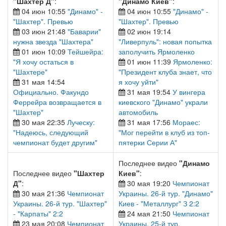
"Шахтер Д"
:
"Динамо Киев"
:
04 июн 10:55
"Динамо" -
04 июн 10:55
"Динамо" -
"Шахтер". Превью
"Шахтер". Превью
03 июн 21:48
"Баварии"
02 июн 19:14
нужна звезда "Шахтера"
"Ливерпуль": новая попытка
01 июн 10:09
Тейшейра:
заполучить Ярмоленко
"Я хочу остаться в
01 июн 11:39
Ярмоленко:
"Шахтере"
"Президент клуба знает, что
31 мая 14:54
я хочу уйти"
Официально. Факундо
31 мая 19:54
У вингера
Феррейра возвращается в
киевского "Динамо" украли
"Шахтер"
автомобиль
30 мая 22:35
Луческу:
31 мая 17:56
Мораес:
"Надеюсь, следующий
"Мог перейти в клуб из топ-
чемпионат будет другим"
пятерки Серии А"
Последнее видео
"Динамо
Последнее видео
"Шахтер
Киев"
:
Д"
:
30 мая 19:20
Чемпионат
30 мая 21:36
Чемпионат
Украины. 26-й тур. "Динамо"
Украины. 26-й тур. "Шахтер"
Киев - "Металлург" З 2:2
- "Карпаты" 2:2
24 мая 21:50
Чемпионат
23 мая 20:08
Чемпионат
Украины. 25-й тур.