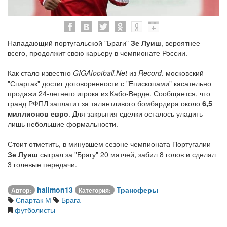
Нападающий португальской "Браги"
Зе Луиш
, вероятнее
всего, продолжит свою карьеру в чемпионате России.
Как стало известно
GIGAfootball.Net
из
Record
, московский
"Спартак" достиг договоренности с "Епископами" касательно
продажи 24-летнего игрока из Кабо-Верде. Сообщается, что
гранд РФПЛ заплатит за талантливого бомбардира около
6,5
миллионов евро
. Для закрытия сделки осталось уладить
лишь небольшие формальности.
Стоит отметить, в минувшем сезоне чемпионата Португалии
Зе Луиш
сыграл за "Брагу" 20 матчей, забил 8 голов и сделал
3 голевые передачи.
halimon13
Трансферы
Автор:
Категория:
Спартак М
Брага
футболисты