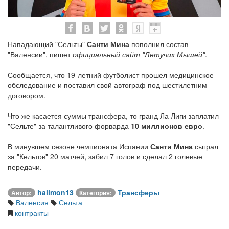
Нападающий "Сельты"
Санти Мина
пополнил состав
"Валенсии", пишет
официальный сайт "Летучих Мышей"
.
Сообщается, что 19-летний футболист прошел медицинское
обследование и поставил свой автограф под шестилетним
договором.
Что же касается суммы трансфера, то гранд Ла Лиги заплатил
"Сельте" за талантливого форварда
10 миллионов евро
.
В минувшем сезоне чемпионата Испании
Санти Мина
сыграл
за "Кельтов" 20 матчей, забил 7 голов и сделал 2 голевые
передачи.
halimon13
Трансферы
Автор:
Категория:
Валенсия
Сельта
контракты