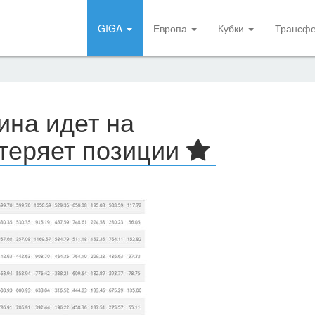
GIGA
Европа
Кубки
Трансф
ина идет на
теряет позиции