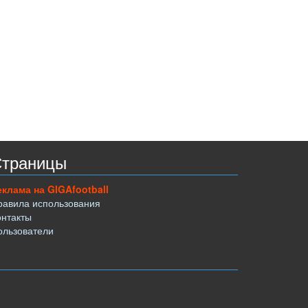
траницы
еклама на GIGAfootball
равила использования
онтакты
ользователи