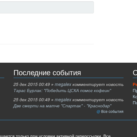
Последние события
С
25 дек 2015 00:49
»
megalex
комментирует новость
Р
Тарас Бурлак: "Победить ЦСКА помог кофеин"
П
К
25 дек 2015 00:49
»
megalex
комментирует новость
П
Две смерти на матче "Спартак" - "Краснодар"
Все события
шается только при условии активной гиперссылки. Все