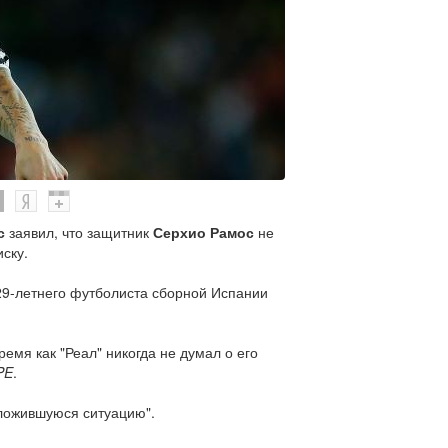
с
заявил, что защитник
Серхио Рамос
не
ску.
 29-летнего футболиста сборной Испании
время как "Реал" никогда не думал о его
PE
.
сложившуюся ситуацию".