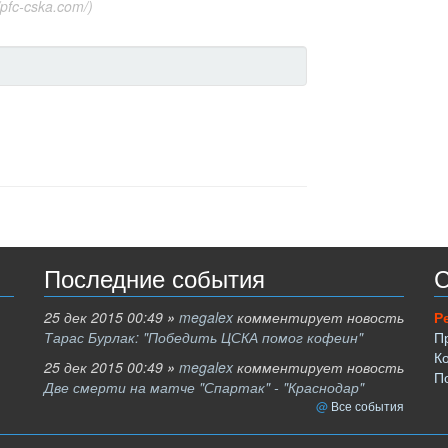
fc-cska.com/)
Последние события
С
25 дек 2015 00:49
»
megalex
комментирует новость
Р
Тарас Бурлак: "Победить ЦСКА помог кофеин"
П
К
25 дек 2015 00:49
»
megalex
комментирует новость
П
Две смерти на матче "Спартак" - "Краснодар"
Все события