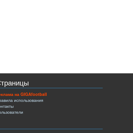
траницы
еклама на GIGAfootball
равила использования
онтакты
ользователи