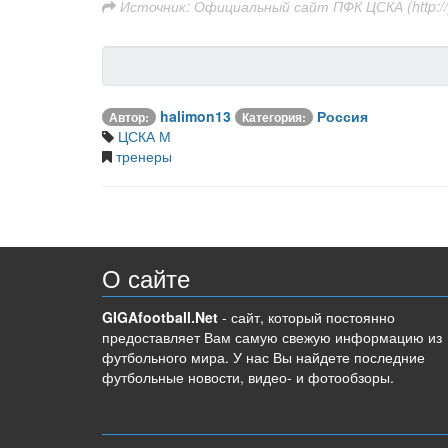
Источник: Официальный сайт ПФК ЦСКА (http://p
halimon13
Россия
Автор:
Категория:
ЦСКА М
тренеры
О сайте
GIGAfootball.Net
- сайт, который постоянно
предоставляет Вам самую свежую информацию из
футбольного мира. У нас Вы найдете последние
футбольные новости, видео- и фотообзоры.