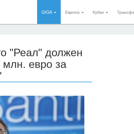
GIGA
Европа
Кубки
Трансф
то "Реал" должен
 млн. евро за
"