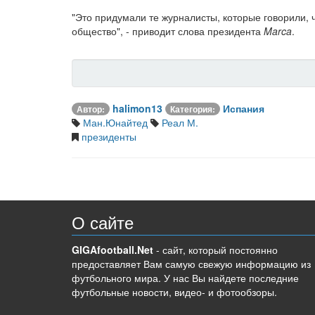
"Это придумали те журналисты, которые говорили, 
общество", - приводит слова президента
Marca
.
halimon13
Испания
Автор:
Категория:
Ман.Юнайтед
Реал М.
президенты
О сайте
GIGAfootball.Net
- сайт, который постоянно
предоставляет Вам самую свежую информацию из
футбольного мира. У нас Вы найдете последние
футбольные новости, видео- и фотообзоры.