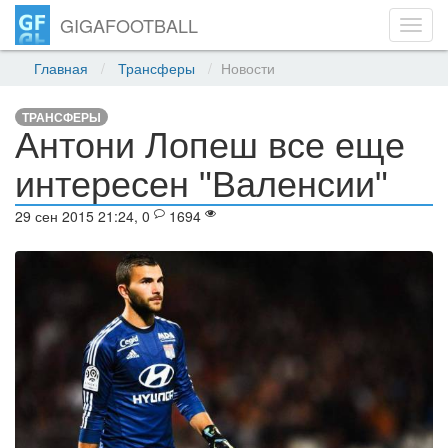
GIGAFOOTBALL
Toggl
navig
Главная
Трансферы
Новости
ТРАНСФЕРЫ
Антони Лопеш все еще
интересен "Валенсии"
29 сен 2015 21:24, 0
1694