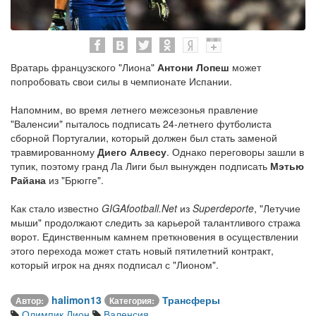
Вратарь французского "Лиона"
Антони Лопеш
может
попробовать свои силы в чемпионате Испании.
Напомним, во время летнего межсезонья правление
"Валенсии" пыталось подписать 24-летнего футболиста
сборной Португалии, который должен был стать заменой
травмированному
Диего Алвесу
. Однако переговоры зашли в
тупик, поэтому гранд Ла Лиги был вынужден подписать
Мэтью
Райана
из "Брюгге".
Как стало известно
GIGAfootball.Net
из
Superdeporte
, "Летучие
мыши" продолжают следить за карьерой талантливого стража
ворот. Единственным камнем преткновения в осуществлении
этого перехода может стать новый пятилетний контракт,
который игрок на днях подписал с "Лионом".
halimon13
Трансферы
Автор:
Категория:
Олимпик Лион
Валенсия