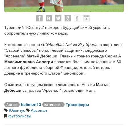
Туринский "Ювентус" намерен будущей зимой укрепить
оборонительную линию команды.
Как стало известно
GIGAfootball.Net
из
Sky Sports
, в шорт-лист
"Старой синьоры" попал левый защитник лондонского
"Арсенала"
Матьё Дебюши
. Главный тренер гранда Серии А
Массимилиано Аллегри
является большим поклонником 30-
летнего футболиста сборной Франции, который потерял
доверие в тренерского штаба "Канониров".
Отметим, в текущем сезоне чемпионата Англии
Матьё
Дебюши
сыграл за "Арсенал" только один матч.
halimon13
Трансферы
Автор:
Категория:
Ювентус
Арсенал
футболисты