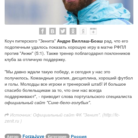
Коуч питерского "Зенита"
Андре Виллаш-Боаш
рад, что его
подопечным удалось показать хорошую игру в матче РФПЛ
против "Анжи" (5:1). Также тренер поблагодарил поклонников
клуба за отличную поддержку.
"Мы давно ждали такую победу, и сегодня у нас это
получилось. Командные усилия, дисциплина, хороший футбол
и голы. Молодцы все игроки и тренерский штаб! И большое
спасибо болельщикам за то, что они нас всегда
поддерживают", - приводит слова португальского специалиста
официальный сайт "Сине-бело-голубых"
.
Источник: Официальный сайт ФК "Зенит". (http://fc-
zenit.ru )
ForzaJuve
Россия
Автор:
Категория: