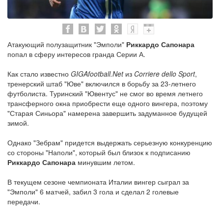
Атакующий полузащитник "Эмполи"
Риккардо Сапонара
попал в сферу интересов гранда Серии А.
Как стало известно
GIGAfootball.Net
из
Corriere dello Sport
,
тренерский штаб "Юве" включился в борьбу за 23-летнего
футболиста. Туринский "Ювентус" не смог во время летнего
трансферного окна приобрести еще одного вингера, поэтому
"Старая Синьора" намерена завершить задуманное будущей
зимой.
Однако "Зебрам" придется выдержать серьезную конкуренцию
со стороны "Наполи", который был близок к подписанию
Риккардо Сапонара
минувшим летом.
В текущем сезоне чемпионата Италии вингер сыграл за
"Эмполи" 6 матчей, забил 3 гола и сделал 2 голевые
передачи.