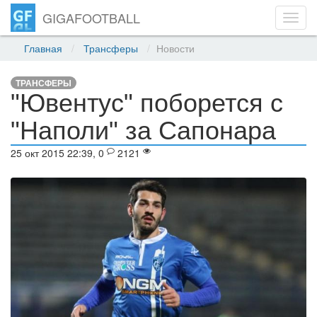
GIGAFOOTBALL
Toggl
navig
Главная
Трансферы
Новости
ТРАНСФЕРЫ
"Ювентус" поборется с
"Наполи" за Сапонара
25 окт 2015 22:39, 0
2121