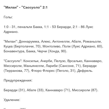
"Милан" - "Сассуоло" 2:1
Голы:
1:0 - 31, пенальти Бакка, 1:1 - 53 Берарди, 2:1 - 86 Луис
Адриано.
"Милан": Доннарумма, Алекс, Антонелли, Абате, Романьоли,
Куцка (Бертолаччи, 70), Монтоливо, Поли (Луис Адриано, 60),
Бонавентура, Бакка, Черчи (Хонда, 90).
"Сассуоло": Консильи, Ачерби, Пелузо, Врсалько, Каннаваро,
Миссироли, Маньянелли, Лариби (Сансоне, 71), Берарди
(Терранова, 77), Флоро Флорес (Пеголо, 31), Дефрель.
Предупреждения:
Берарди (31), Абате (33), Каннаваро (71), Миссироли (87).
Удаление: