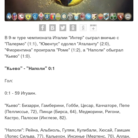
В 9-м туре чемпионата Италии "Интер" сыграл вничью с
"Палермо" (1:1), "Ювентус" одолел "Аталанту" (2:0),
"Фиорентина" проиграла "Роме" (1:2), а "Наполи" обыграл
"Кьево" (1:0).
"Кьево" - "Наполи" 0:1
Гол:
0:1 - 59 Игуаин.
"Кьево": Бизарри, Гамберини, Гобби, Цесар, Каччаторе, Пепе
(Пеллиссье, 72), Пинци (Бирса, 64), Меджорини, Ригони,
Кастро, Палоски (Инглезе, 82).
"Наполи": Рейна, Альбиоль, Гулям, Кулибали, Хюсай, Гамшик
(Лопес Сильва, 77), Кальехон, Инсинье (Мертенс, 70), Аллан,