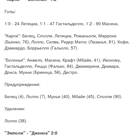
Голы:
1:0 - 24 Летициа, 1:1 - 47 Гастальделло, 1:2 - 90 Масина.
"Карпи": Белец, Сполли, Летициа, Романьоли, Марроне
(Бьянко, 76), Лолло, Силва, Ридер Матос (Лазанья, 81), Кофи,
Дзаккардо, Боррьелло (Гальоло, 57).
"Болонья": Анжело, Масина, Крафт (Мбайе, 41), Иконому,
Гастальделло, Риццо (Фалько, 84), Джаккерини, Диавара,
Донса, Мунье (Бриенца, 56), Дестро.
Предупреждения:
Белец (4), Лолло (7), Мунье (40), Мбайе (45), Сполли (90).
Удаление:
Лолло (38).
"Эмполи" - "Дженоа" 2:0