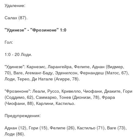
Удаление:
Салах (87).
"Удинезе" - "Фрозиноне" 1:0
Гол:
1:0 - 20 Лоди.
"Удинезе": Карнезис, Ларангейра, Фелипе, Аднан (Видмер,
70), Ваге, Агеманг-Баду, Эденилсон, Фернандеш (Матос, 67),
Лоди, Терео, Ди Натале (Агирре, 78).
"Фрозиноне": Леали, Руссо, Кривелло, Чиофани, Диаките, Гори
(Соддимо, 62), Саммарко, Тонев (Дионизи, 78), Фрара
(Чиофани, 88), Карлини, Кастильо.
Предупреждения:
Аднан (12), Гори (15), Фелипе (26), Кастильо (71), Ваге (73),
Лоди (86).