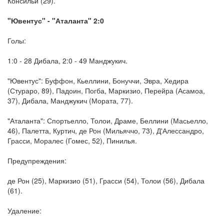
Консильи (29).
"Ювентус" - "Аталанта" 2:0
Голы:
1:0 - 28 Дибала, 2:0 - 49 Манджукич.
"Ювентус": Буффон, Кьеллини, Бонуччи, Эвра, Хедира
(Стураро, 89), Падоин, Погба, Маркизио, Перейра (Асамоа,
37), Дибала, Манджукич (Мората, 77).
"Аталанта": Спортьелло, Толои, Драме, Беллини (Масьелло,
46), Палетта, Куртич, де Рон (Мильяччо, 73), Д'Алессандро,
Грасси, Моралес (Гомес, 52), Пинилья.
Предупреждения:
де Рон (25), Маркизио (51), Грасси (54), Толои (56), Дибала
(61).
Удаление: