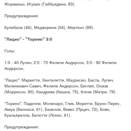
Жоржиньо, Игуаин (Габбьядини, 83).
Предупреждения:
Кулибали (46), Меджорини (54), Мертенс (89).
"Лацио" - "Торино" 3:0
Голы:
1:0 - 40 Лулич, 2:0 - 70 Фелипе Андерсон, 3:0 - 90 Фелипе
Андерсон.
"Лацио": Маркетти, Хентилетти, Маурисио, Баста, Лулич,
Милинкович-Савич, Фелипе Андерсон, Биглия, Онази
(Моррисон, 90), Кандрева (Кишна, 75), Клозе (Матри, 79).
"Торино": Паделли, Молинаро, Глик, Моретти, Бруно Перес,
Аккуа (Беннаси, 61), Базелли, Вивес (Прцич, 72), Бово,
Куальярелла, Белотти (Лопес, 61).
Предупреждения: