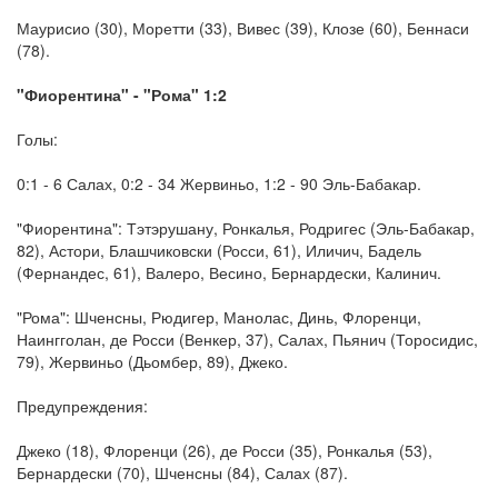
Маурисио (30), Моретти (33), Вивес (39), Клозе (60), Беннаси
(78).
"Фиорентина" - "Рома" 1:2
Голы:
0:1 - 6 Салах, 0:2 - 34 Жервиньо, 1:2 - 90 Эль-Бабакар.
"Фиорентина": Тэтэрушану, Ронкалья, Родригес (Эль-Бабакар,
82), Астори, Блашчиковски (Росси, 61), Иличич, Бадель
(Фернандес, 61), Валеро, Весино, Бернардески, Калинич.
"Рома": Шченсны, Рюдигер, Манолас, Динь, Флоренци,
Наингголан, де Росси (Венкер, 37), Салах, Пьянич (Торосидис,
79), Жервиньо (Дьомбер, 89), Джеко.
Предупреждения:
Джеко (18), Флоренци (26), де Росси (35), Ронкалья (53),
Бернардески (70), Шченсны (84), Салах (87).