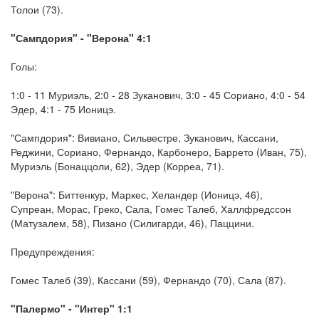
Толои (73).
"Сампдория" - "Верона" 4:1
Голы:
1:0 - 11 Муриэль, 2:0 - 28 Зуканович, 3:0 - 45 Сориано, 4:0 - 54
Эдер, 4:1 - 75 Ионицэ.
"Сампдория": Вивиано, Сильвестре, Зуканович, Кассани,
Реджини, Сориано, Фернандо, Карбонеро, Баррето (Иван, 75),
Муриэль (Бонаццоли, 62), Эдер (Корреа, 71).
"Верона": Биттенкур, Маркес, Хеландер (Ионицэ, 46),
Супреан, Морас, Греко, Сала, Гомес Талеб, Халлфредссон
(Матузалем, 58), Пизано (Силигарди, 46), Паццини.
Предупреждения:
Гомес Талеб (39), Кассани (59), Фернандо (70), Сала (87).
"Палермо" - "Интер" 1:1