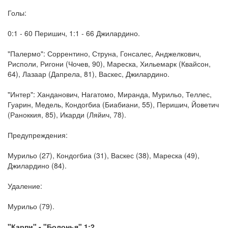
Голы:
0:1 - 60 Перишич, 1:1 - 66 Джилардино.
"Палермо": Соррентино, Струна, Гонсалес, Анджелкович,
Рисполи, Ригони (Чочев, 90), Мареска, Хильемарк (Квайсон,
64), Лазаар (Дапрела, 81), Васкес, Джилардино.
"Интер": Ханданович, Нагатомо, Миранда, Мурильо, Теллес,
Гуарин, Медель, Кондогбиа (Биабиани, 55), Перишич, Йоветич
(Раноккия, 85), Икарди (Ляйич, 78).
Предупреждения:
Мурильо (27), Кондогбиа (31), Васкес (38), Мареска (49),
Джилардино (84).
Удаление:
Мурильо (79).
"Карпи" - "Болонья" 1:2