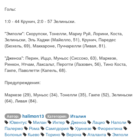
Голы:
1:0 - 44 Крунич, 2:0 - 57 Зелиньски.
"Эмполи": Скорупски, Тонелли, Мариу Руй, Лорини, Коста,
Зелиньски, Эль Хаджи (Майелло, 51), Крунич, Паредес
(Бюхель, 69), Маккароне, Пуччарелли (Ливая, 81).
"Дженоа": Перин, Иццо, Муньос (Сиссоко, 63), Маркезе,
Ринкон, Нтчам, Лаксальт, Перотти (Лазович, 56), Тино Коста,
Гакпе, Паволетти (Капель, 68).
Предупреждения:
Маркезе (29), Муньос (34), Тонелли (35), Гакпе (52), Зелиньски
(64), Ливая (84).
halimon13
Италия
Автор:
Категория:
Ювентус
Милан
Интер
Дженоа
Лацио
Наполи
Палермо
Рома
Сампдория
Удинезе
Фиорентина
Болонья
Кьево
Торино
Верона
Аталанта
Эмполи