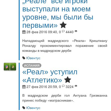
„Реале“ все игроки
выступали на моем
уровне, мы были бы
первыми»
28 фев 2016 09:40, 0
4440
Нападающий мадридского «Реала» Криштиану
Роналду прокомментировал поражение своей
команды в мадридском дерби
Ювентус
ИСПАНИЯ
«Реал» уступил
«Атлетико»
27 фев 2016 20:59, 0
3224
В мадридском дерби гол Антуана Гризманна
принес победу «матрасникам».
Ювентус