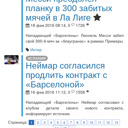
планку в 300 забитых
мячей в Ла Лиге
18 фев 2016 08:14, 0
1726
Нападающий «Барселоны» Лионель Месси забил
свой 300-й мяч за «блаугранас» в рамках Примеры
Интер
ИСПАНИЯ
Неймар согласился
продлить контракт с
«Барселоной»
16 фев 2016 11:12, 0
1558
Нападающий «Барселоны» Неймар согласовал с
клубом детали своего нового контракта,
информирует источник.
Страница:
2
3
4
5
6
7
8
9
10
11
12
13
1