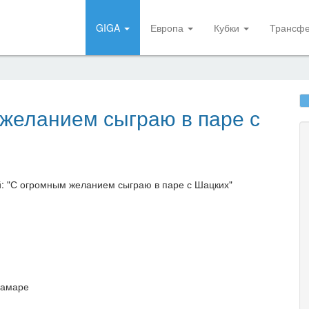
GIGA
Европа
Кубки
Трансф
желанием сыграю в паре с
й: "С огромным желанием сыграю в паре с Шацких"
Самаре