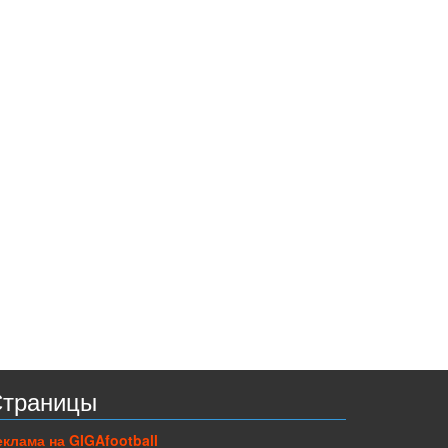
траницы
еклама на GIGAfootball