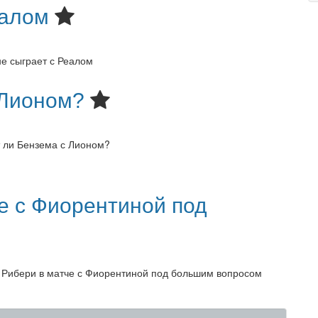
еалом
не сыграет с Реалом
 Лионом?
т ли Бензема с Лионом?
е с Фиорентиной под
ие Рибери в матче с Фиорентиной под большим вопросом