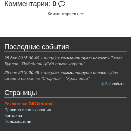
Комментарии:
0
Комментариев нет
Последние события
25 дек 2015 00:49
»
megalex
комментирует новость
Тарас
Бурлак: "Победить ЦСКА помог кофеин"
25 дек 2015 00:49
»
megalex
комментирует новость
Две
смерти на матче "Спартак" - "Краснодар"
Все события
Страницы
Реклама на GIGAfootball
Правила использования
Контакты
Пользователи