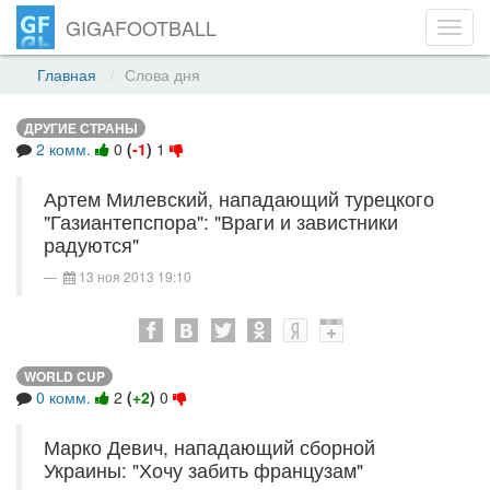
GIGAFOOTBALL
Toggl
navig
Главная
Слова дня
ДРУГИЕ СТРАНЫ
2 комм.
0
(
-1
)
1
Артем Милевский, нападающий турецкого
"Газиантепспора": "Враги и завистники
радуются"
13 ноя 2013 19:10
WORLD CUP
0 комм.
2
(
+2
)
0
Марко Девич, нападающий сборной
Украины: "Хочу забить французам"