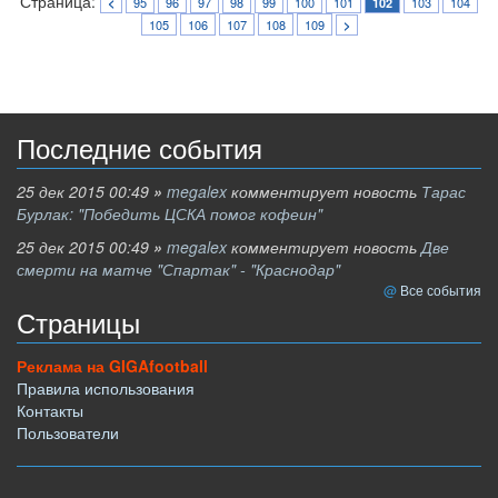
Страница:
95
96
97
98
99
100
101
103
104
<
102
105
106
107
108
109
>
Последние события
25 дек 2015 00:49
»
megalex
комментирует новость
Тарас
Бурлак: "Победить ЦСКА помог кофеин"
25 дек 2015 00:49
»
megalex
комментирует новость
Две
смерти на матче "Спартак" - "Краснодар"
Все события
Страницы
Реклама на GIGAfootball
Правила использования
Контакты
Пользователи