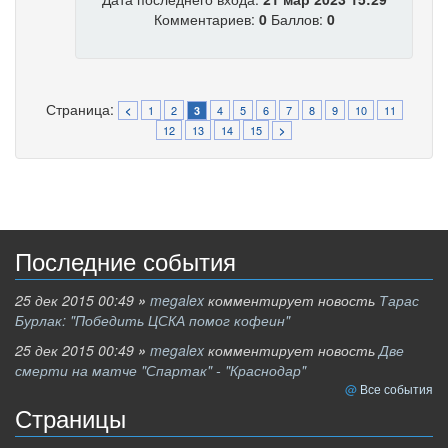
Комментариев:
0
Баллов:
0
Страница:
1
2
4
5
6
7
8
9
10
11
<
3
12
13
14
15
>
Последние события
25 дек 2015 00:49
»
megalex
комментирует новость
Тарас
Бурлак: "Победить ЦСКА помог кофеин"
25 дек 2015 00:49
»
megalex
комментирует новость
Две
смерти на матче "Спартак" - "Краснодар"
Все события
Страницы