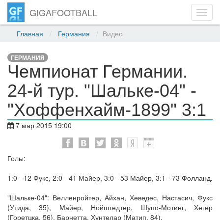
GIGAFOOTBALL
Toggl
navig
Главная
Германия
Видео
ГЕРМАНИЯ
Чемпионат Германии.
24-й тур. "Шальке-04" -
"Хоффенхайм-1899" 3:1
7 мар 2015 19:00
Голы:
1:0 - 12 Фукс, 2:0 - 41 Майер, 3:0 - 53 Майер, 3:1 - 73 Фолланд.
"Шальке-04": Велленройтер, Айхан, Хеведес, Настасич, Фукс
(Утида, 35), Майер, Нойштедтер, Шупо-Мотинг, Хегер
(Горетцка, 56), Барнетта, Хунтелар (Матип, 84).