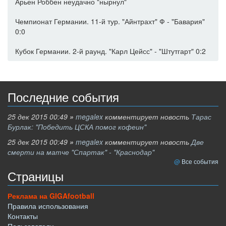
Арьен Роббен неудачно "нырнул"
Чемпионат Германии. 11-й тур. "Айнтрахт" Ф - "Бавария"
0:0
Кубок Германии. 2-й раунд. "Карл Цейсс" - "Штутгарт" 0:2
Последние события
25 дек 2015 00:49
»
megalex
комментирует новость
Тарас
Бурлак: "Победить ЦСКА помог кофеин"
25 дек 2015 00:49
»
megalex
комментирует новость
Две
смерти на матче "Спартак" - "Краснодар"
Все события
Страницы
Реклама на GIGAfootball
Правила использования
Контакты