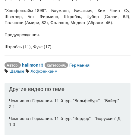
"Хоффенхайм-1899": Бауманн, Бичакчич, Ким Чжин Су,
Швеглер, Бек, Фирмино, Штробль, Цубер (Салаи, 62),
Полянски (Амири, 82), Фолланд, Модест (Абраам, 46).
Предупреждения:
Штробль (11), Фукс (17).
halimon13
Германия
Автор:
Категория:
Шальке
Хоффенхайм
Другие видео по теме
Чемпионат Германии. 11-й тур. "Вольфсбург" - "Байер"
2:1
Чемпионат Германии. 11-й тур. "Вердер" - "Боруссия" Д
1:3