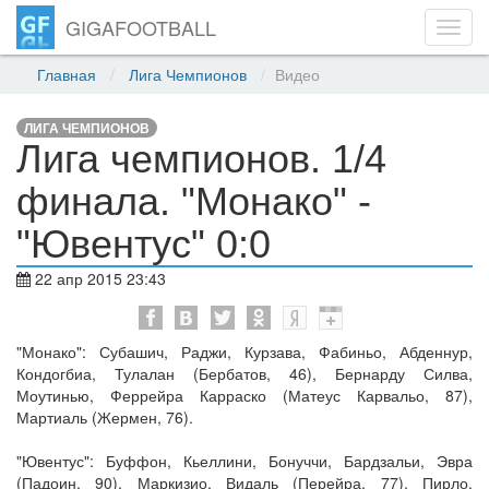
GIGAFOOTBALL
Toggl
navig
Главная
Лига Чемпионов
Видео
ЛИГА ЧЕМПИОНОВ
Лига чемпионов. 1/4
финала. "Монако" -
"Ювентус" 0:0
22 апр 2015 23:43
"Монако": Субашич, Раджи, Курзава, Фабиньо, Абденнур,
Кондогбиа, Тулалан (Бербатов, 46), Бернарду Силва,
Моутинью, Феррейра Карраско (Матеус Карвальо, 87),
Мартиаль (Жермен, 76).
"Ювентус": Буффон, Кьеллини, Бонуччи, Бардзальи, Эвра
(Падоин, 90), Маркизио, Видаль (Перейра, 77), Пирло,