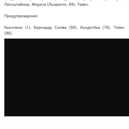
Лихтштайнер, Мората (Льоренте, 69), Тевес.
Предупреждения:
Кьеллини (1), Бернарду Силва (50), Кондогбиа (76), Тевес
(86).