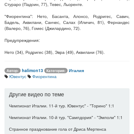
Стураро (Падоин, 77), Тевес, Льоренте.
"Фиорентина": Нето, Басанта, Алонсо, Родригес, Савич,
Бадель, Аквилани, Санчес, Салах (Иличич, 81), Фернандес
(Валеро, 76), Гомес (Джилардино, 72).
Предупреждения:
Нето (34), Родригес (38), Эвра (49), Аквилани (76).
halimon13
Италия
Автор:
Категория:
Ювентус
Фиорентина
Другие видео по теме
Чемпионат Италии. 11-й тур. Ювентус" - "Торино" 1:1
Чемпионат Италии. 10-й тур. "Сампдория" - "Эмполи" 1:1
Странное празднование гола от Дриса Мертенса