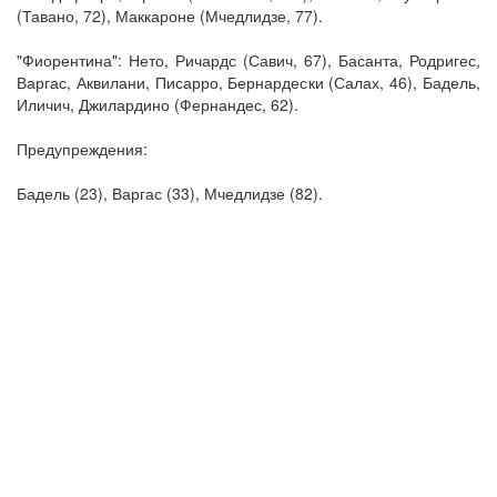
(Тавано, 72), Маккароне (Мчедлидзе, 77).
"Фиорентина": Нето, Ричардс (Савич, 67), Басанта, Родригес,
Варгас, Аквилани, Писарро, Бернардески (Салах, 46), Бадель,
Иличич, Джилардино (Фернандес, 62).
Предупреждения:
Бадель (23), Варгас (33), Мчедлидзе (82).