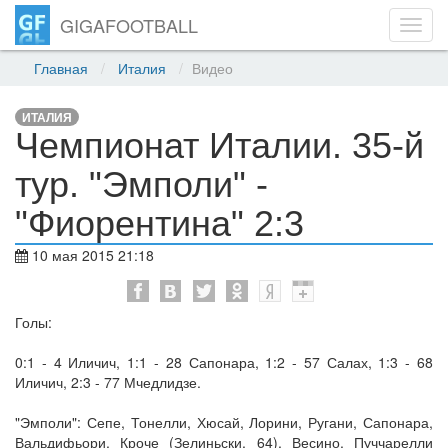
GIGAFOOTBALL
Toggl
navig
Главная
Италия
Видео
ИТАЛИЯ
Чемпионат Италии. 35-й
тур. "Эмполи" -
"Фиорентина" 2:3
10 мая 2015 21:18
Голы:
0:1 - 4 Иличич, 1:1 - 28 Сапонара, 1:2 - 57 Салах, 1:3 - 68
Иличич, 2:3 - 77 Мчедлидзе.
"Эмполи": Сепе, Тонелли, Хюсай, Лорини, Ругани, Сапонара,
Вальдифьори, Кроче (Зелиньски, 64), Весино, Пуччарелли