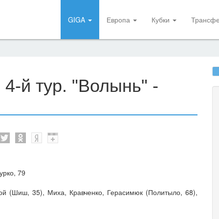
GIGA
Европа
Кубки
Трансф
4-й тур. "Волынь" -
урко, 79
й (Шиш, 35), Миха, Кравченко, Герасимюк (Политыло, 68),