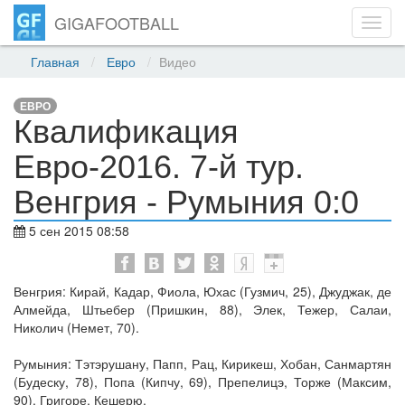
GIGAFOOTBALL
Toggl
navig
Главная
Евро
Видео
ЕВРО
Квалификация
Евро-2016. 7-й тур.
Венгрия - Румыния 0:0
5 сен 2015 08:58
Венгрия: Кирай, Кадар, Фиола, Юхас (Гузмич, 25), Джуджак, де
Алмейда, Штьебер (Пришкин, 88), Элек, Тежер, Салаи,
Николич (Немет, 70).
Румыния: Тэтэрушану, Папп, Рац, Кирикеш, Хобан, Санмартян
(Будеску, 78), Попа (Кипчу, 69), Препелицэ, Торже (Максим,
90), Григоре, Кешерю.