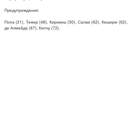
Предупреждения:
Попа (21), Тежер (48), Кирикеш (50), Салаи (62), Кешерю (62),
де Алмейда (67), Кипчу (72).