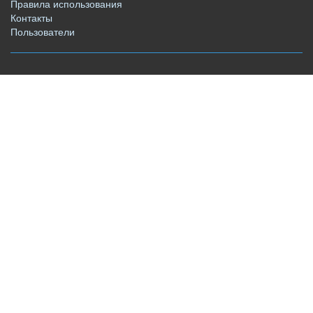
Правила использования
Контакты
Пользователи