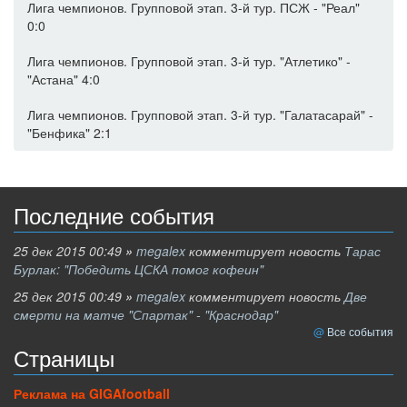
Лига чемпионов. Групповой этап. 3-й тур. ПСЖ - "Реал"
0:0
Лига чемпионов. Групповой этап. 3-й тур. "Атлетико" -
"Астана" 4:0
Лига чемпионов. Групповой этап. 3-й тур. "Галатасарай" -
"Бенфика" 2:1
Последние события
25 дек 2015 00:49
»
megalex
комментирует новость
Тарас
Бурлак: "Победить ЦСКА помог кофеин"
25 дек 2015 00:49
»
megalex
комментирует новость
Две
смерти на матче "Спартак" - "Краснодар"
Все события
Страницы
Реклама на GIGAfootball