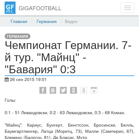
GIGAFOOTBALL
Toggl
navig
Главная
Германия
Видео
ГЕРМАНИЯ
Чемпионат Германии. 7-
й тур. "Майнц" -
"Бавария" 0:3
26 сен 2015 19:01
Голы:
0:1 - 51 Левандовски, 0:2 - 63 Левандовски, 0:3 - 68 Коман.
"Майнц": Кариус, Бунгерт, Бенгтссон, Бросински, Белль,
Баумгартлингер, Латца (Моритц, 73), Малли (Самперио, 67),
Клеменс (Балогун, 81), Де Бласис, Муто.