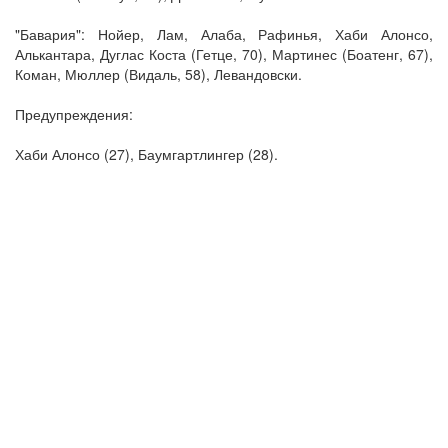
"Бавария": Нойер, Лам, Алаба, Рафинья, Хаби Алонсо,
Алькантара, Дуглас Коста (Гетце, 70), Мартинес (Боатенг, 67),
Коман, Мюллер (Видаль, 58), Левандовски.
Предупреждения:
Хаби Алонсо (27), Баумгартлингер (28).