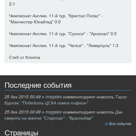
2:1
Чемпионат Англии. 11-й тур. "Кристал Пэлас" -
"Манчестер Юнайтед" 0:0
Чемпионат Англии. 11-й тур. "Суонси" - "Арсенал" 0:3
Чемпионат Англии. 11-й тур. "Челси" - "Ливерпуль" 1:3
Стеб от Клоппа
Последние события
25 дек 2015 00:49
»
megalex
комментирует новость
Тарас
Бурлак: "Победить ЦСКА помог кофеин"
25 дек 2015 00:49
»
megalex
комментирует новость
Две
смерти на матче "Спартак" - "Краснодар"
Все события
Страницы