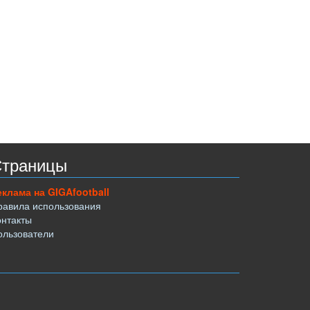
траницы
еклама на GIGAfootball
равила использования
онтакты
ользователи