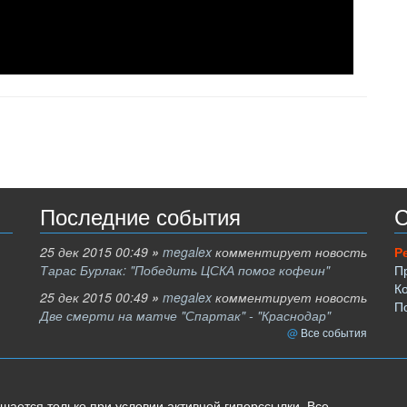
Последние события
С
25 дек 2015 00:49
»
megalex
комментирует новость
Р
Тарас Бурлак: "Победить ЦСКА помог кофеин"
П
К
25 дек 2015 00:49
»
megalex
комментирует новость
П
Две смерти на матче "Спартак" - "Краснодар"
Все события
шается только при условии активной гиперссылки. Все