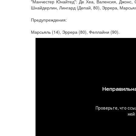
"Манчестер Юнайтед": Де Хеа, Валенсия, Джонс, С
Шнайдерлин, Лингард (Депай, 80), Эррера, Марсьял
Предупреждения:
Марсьяль (14), Эррера (80), Феллайни (90).