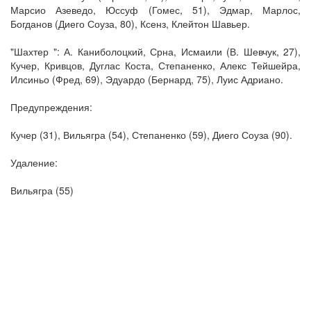
Марсио Азеведо, Юссуф (Гомес, 51), Эдмар, Марлос,
Богданов (Диего Соуза, 80), Ксенз, Клейтон Шавьер.
"Шахтер ": А. Каниболоцкий, Срна, Исмаили (В. Шевчук, 27),
Кучер, Кривцов, Дуглас Коста, Степаненко, Алекс Тейшейра,
Илсиньо (Фред, 69), Эдуардо (Бернард, 75), Луис Адриано.
Предупреждения:
Кучер (31), Вильягра (54), Степаненко (59), Диего Соуза (90).
Удаление:
Вильягра (55)