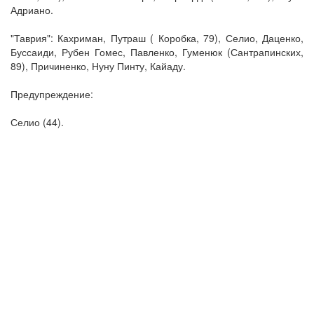
Адриано.
"Таврия": Кахриман, Путраш ( Коробка, 79), Селио, Даценко,
Буссаиди, Рубен Гомес, Павленко, Гуменюк (Сантрапинских,
89), Причиненко, Нуну Пинту, Кайаду.
Предупреждение:
Селио (44).