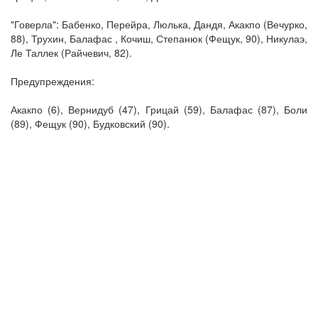
"Говерла": Бабенко, Перейра, Люлька, Дандя, Акакпо (Вечурко,
88), Трухин, Балафас , Кочиш, Степанюк (Фещук, 90), Никулаэ,
Ле Таллек (Райчевич, 82).
Предупреждения:
Акакпо (6), Вернидуб (47), Грицай (59), Балафас (87), Боли
(89), Фещук (90), Будковский (90).