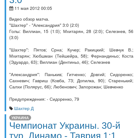
11 мая 2012 00:05
Видео обзор матча.
"Шахтер" - "Александрия" 3:0 (2:0)
Голы: Виллиан, 15 (1:0); Мхитарян, 28 (2:0); Селезнев, 56
(3:0)
"Шахтер": Пятов; Срна; Кучер; Ракицкий; Шевчук В.;
Мхитарян; Хюбшман (Тейшейра, 58); Фернандиньо; Коста
(Эдуардо, 63); Виллиан (Дентиньо, 46); Селезнев
"Александрия": Панькив; Гитченко; Довгий; Сидоренко;
Сахневич; Гавриш (Ковба, 73; Допилка, 90); Старенький;
Салхи (Полярус, 66); Любенович; Запорожан; Шевченко
Предупреждения: - Сидоренко, 79
Шахтер Д
УКРАИНА
Чемпионат Украины. 30-й
тур. Динамо - Таврия 1:1