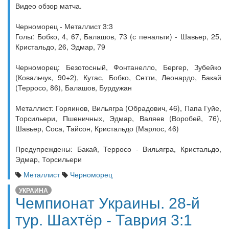
Видео обзор матча.
Черноморец - Металлист 3:3
Голы: Бобко, 4, 67, Балашов, 73 (с пенальти) - Шавьер, 25,
Кристальдо, 26, Эдмар, 79
Черноморец: Безотосный, Фонтанелло, Бергер, Зубейко
(Ковальчук, 90+2), Кутас, Бобко, Сетти, Леонардо, Бакай
(Терросо, 86), Балашов, Бурдужан
Металлист: Горяинов, Вильягра (Обрадович, 46), Папа Гуйе,
Торсильери, Пшеничных, Эдмар, Валяев (Воробей, 76),
Шавьер, Соса, Тайсон, Кристальдо (Марлос, 46)
Предупреждены: Бакай, Терросо - Вильягра, Кристальдо,
Эдмар, Торсильери
Металлист
Черноморец
УКРАИНА
Чемпионат Украины. 28-й
тур. Шахтёр - Таврия 3:1