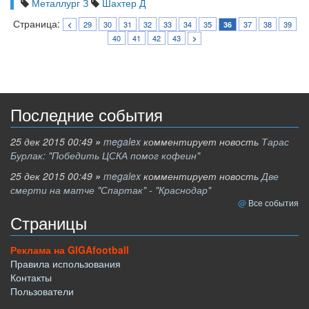
Металлург З
Шахтер Д
Страница:
29
30
31
32
33
34
35
37
38
39
<
36
40
41
42
43
>
Последние события
25 дек 2015 00:49
»
megalex
комментирует новость
Тарас
Бурлак: "Победить ЦСКА помог кофеин"
25 дек 2015 00:49
»
megalex
комментирует новость
Две
смерти на матче "Спартак" - "Краснодар"
Все события
Страницы
Реклама на GIGAfootball
Правила использования
Контакты
Пользователи