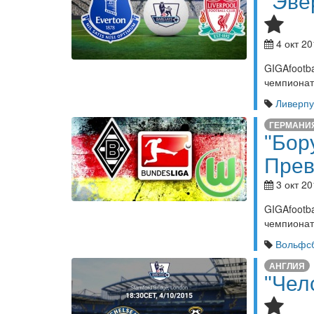
"Эве
4 окт 20
GIGAfoot
чемпионата
Ливерпу
ГЕРМАНИ
"Бор
Пре
3 окт 20
GIGAfoot
чемпионат
Вольфсб
АНГЛИЯ
"Чел