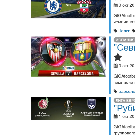
3 окт 20
GIGAfoot
чемпионата
Челси
ИСПАНИЯ
"Сев
3 окт 20
GIGAfoot
чемпионат
Барсел
ЛИГА ЕВ
"Руб
1 окт 20
GIGAfoot
группового