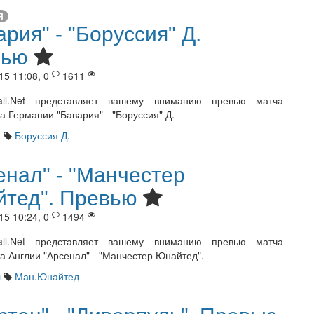
Я
ария" - "Боруссия" Д.
вью
15 11:08, 0
1611
ball.Net представляет вашему вниманию превью матча
а Германии "Бавария" - "Боруссия" Д.
я
Боруссия Д.
енал" - "Манчестер
тед". Превью
15 10:24, 0
1494
ball.Net представляет вашему вниманию превью матча
а Англии "Арсенал" - "Манчестер Юнайтед".
л
Ман.Юнайтед