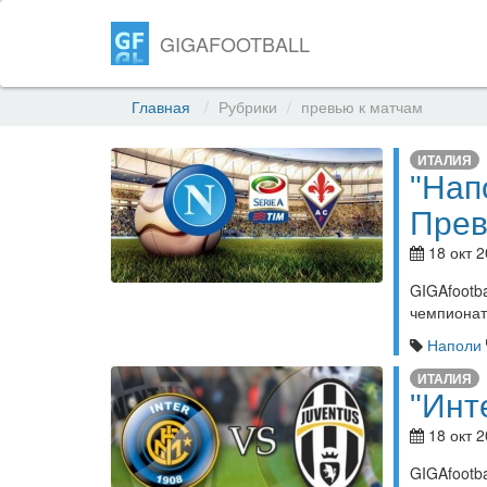
GIGAFOOTBALL
Главная
Рубрики
превью к матчам
ИТАЛИЯ
"Нап
Пре
18 окт 2
GIGAfoot
чемпионат
Наполи
ИТАЛИЯ
"Инт
18 окт 2
GIGAfoot