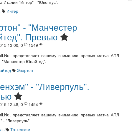
 Италии "Интер" - "Ювентус".
с
Интер
ртон" - "Манчестер
тед". Превью
015 13:00, 0
1549
all.Net представляет вашему вниманию превью матча АПЛ
 - "Манчестер Юнайтед".
айтед
Эвертон
тенхэм" - "Ливерпуль".
вью
015 12:48, 0
1454
all.Net представляет вашему вниманию превью матча АПЛ
" - "Ливерпуль".
ль
Тоттенхэм