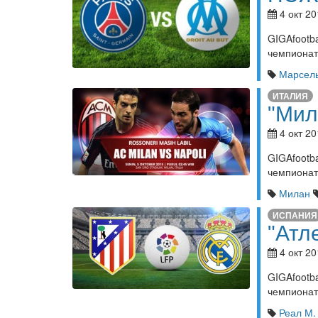
4 окт 20
GIGAfoot
чемпионат
Марсел
ИТАЛИЯ
"Мил
4 окт 20
GIGAfoot
чемпионат
Милан
ИСПАНИЯ
"Атл
4 окт 20
GIGAfoot
чемпионата
Реал М.