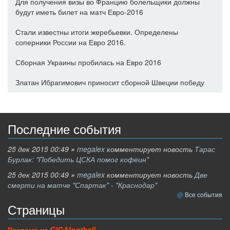
Для получения визы во Францию болельщики должны
будут иметь билет на матч Евро-2016
Стали известны итоги жеребьевки. Определены
соперники России на Евро 2016.
Сборная Украины пробилась на Евро 2016
Златан Ибрагимович приносит сборной Швеции победу
Последние события
25 дек 2015 00:49
»
megalex
комментирует новость
Тарас
Бурлак: "Победить ЦСКА помог кофеин"
25 дек 2015 00:49
»
megalex
комментирует новость
Две
смерти на матче "Спартак" - "Краснодар"
Все события
Страницы
Реклама на GIGAfootball