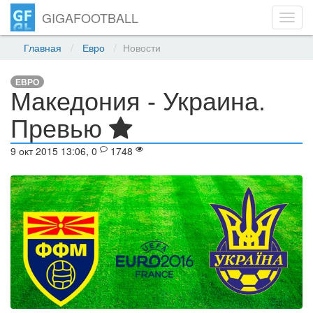
GIGAFOOTBALL
Toggl
navig
Главная
Евро
Новости
ЕВРО
Македония - Украина.
Превью
9 окт 2015 13:06, 0
1748