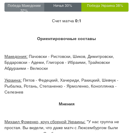
Победа Македонии
Ничья 30%
Победа Украина 38%
32%
Счет матча
0:1
Ориентировочные составы
Македония:
Пачовски - Ристовски, Шиков, Димитровски,
Брдаровски - Адеми, Глигоров - Ибраими, Трайковски
Абдураими - Велкоски
Украина:
Пятов - Федецкий, Хачериди, Ракицкий, Шевчук -
Рыбалка, Ротань, Степаненко - Ярмоленко, Коноплянка -
Селезнев
Мнения
Михаил Фоменко, коуч сборной Украины:
"У нас группа не
простая. Вы видели, что даже матч с Люксембургом были