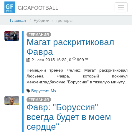
GIGAFOOTBALL
Toggl
navig
Главная
Рубрики
тренеры
ГЕРМАНИЯ
Магат раскритиковал
Фавра
21 сен 2015 16:22, 0
999
Немецкий тренер Феликс Магат раскритиковал
Люсьена Фавра, который покинул
менхенгладбахскую "Боруссию" в тяжелую минуту.
Боруссия Мх
ГЕРМАНИЯ
Фавр: "Боруссия"
всегда будет в моем
сердце"