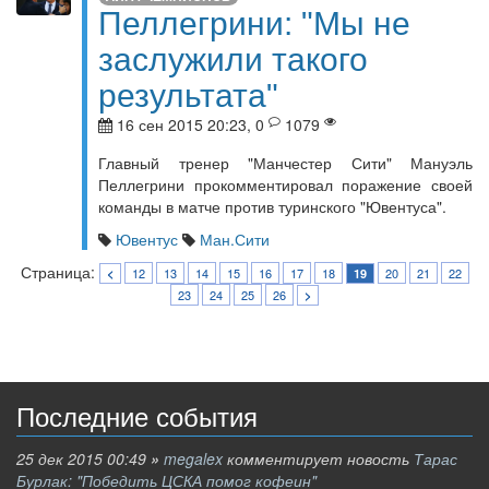
Пеллегрини: "Мы не
заслужили такого
результата"
16 сен 2015 20:23, 0
1079
Главный тренер "Манчестер Сити" Мануэль
Пеллегрини прокомментировал поражение своей
команды в матче против туринского "Ювентуса".
Ювентус
Ман.Сити
Страница:
12
13
14
15
16
17
18
20
21
22
<
19
23
24
25
26
>
Последние события
25 дек 2015 00:49
»
megalex
комментирует новость
Тарас
Бурлак: "Победить ЦСКА помог кофеин"