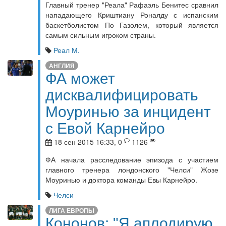
Главный тренер "Реала" Рафаэль Бенитес сравнил
нападающего Криштиану Роналду с испанским
баскетболистом По Газолем, который является
самым сильным игроком страны.
Реал М.
АНГЛИЯ
ФА может
дисквалифицировать
Моуринью за инцидент
с Евой Карнейро
18 сен 2015 16:33, 0
1126
ФА начала расследование эпизода с участием
главного тренера лондонского "Челси" Жозе
Моуринью и доктора команды Евы Карнейро.
Челси
ЛИГА ЕВРОПЫ
Кононов: "Я аплодирую