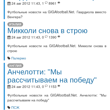
24 авг 2012 11:43, 1
8961
Футбольные новости на GIGAfootball.Net. Гвардиола вместо
Венгера?
ИТАЛИЯ
Микколи снова в строю
24 авг 2012 11:43, 0
1390
Футбольные новости на GIGAfootball.Net. Микколи снова в
строю
Палермо
АНГЛИЯ
Анчелотти: "Мы
рассчитываем на победу"
24 авг 2012 11:43, 0
1153
Футбольные новости на GIGAfootball.Net. Анчелотти: "Мы
рассчитываем на победу"
ПСЖ