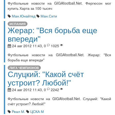
Футбольные новости на GIGAfootball.Net. Фергюсон мог
купить Харта за 100 тысяч
Ман.Юнайтед
Ман.Сити
ИСПАНИЯ
Жерар: "Вся борьба еще
впереди"
24 авг 2012 11:43, 0
1025
Футбольные новости на GIGAfootball.Net. Жерар: "Вся
борьба еще впереди"
ЛИГА ЧЕМПИОНОВ
Слуцкий: "Какой счёт
устроит? Любой!"
24 авг 2012 11:43, 0
2242
Футбольные новости на GIGAfootball.Net. Слуцкий: "Какой
счёт устроит? Любой!"
Реал М.
ЦСКА М