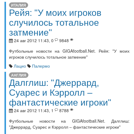
ИТАЛИЯ
Рейя: "У моих игроков
случилось тотальное
затмение"
24 авг 2012 11:43, 0
9848
Футбольные новости на GIGAfootball.Net. Рейя: "У моих
игроков случилось тотальное затмение"
Лацио
Палермо
АНГЛИЯ
Далглиш: "Джеррард,
Суарес и Кэрролл –
фантастические игроки"
24 авг 2012 11:43, 1
8788
Футбольные новости на GIGAfootball.Net. Далглиш:
"Джеррард, Суарес и Кэрролл – фантастические игроки"