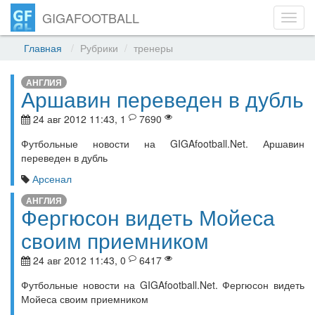
GIGAFOOTBALL
Toggl
navig
Главная
Рубрики
тренеры
АНГЛИЯ
Аршавин переведен в дубль
24 авг 2012 11:43, 1
7690
Футбольные новости на GIGAfootball.Net. Аршавин
переведен в дубль
Арсенал
АНГЛИЯ
Фергюсон видеть Мойеса
своим приемником
24 авг 2012 11:43, 0
6417
Футбольные новости на GIGAfootball.Net. Фергюсон видеть
Мойеса своим приемником