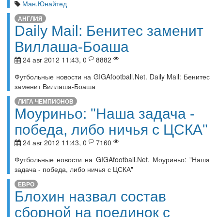
Ман.Юнайтед
АНГЛИЯ
Daily Mail: Бенитес заменит
Виллаша-Боаша
24 авг 2012 11:43, 0
8882
Футбольные новости на GIGAfootball.Net. Daily Mail: Бенитес
заменит Виллаша-Боаша
ЛИГА ЧЕМПИОНОВ
Моуриньо: "Наша задача -
победа, либо ничья с ЦСКА"
24 авг 2012 11:43, 0
7160
Футбольные новости на GIGAfootball.Net. Моуриньо: "Наша
задача - победа, либо ничья с ЦСКА"
ЕВРО
Блохин назвал состав
сборной на поединок с