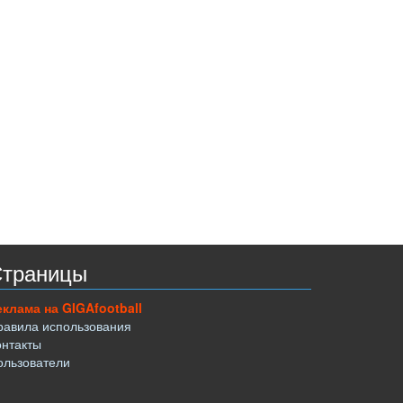
траницы
еклама на GIGAfootball
равила использования
онтакты
ользователи