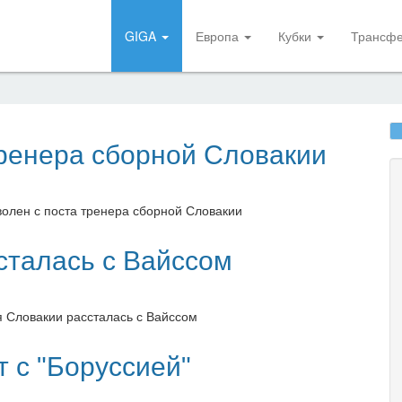
GIGA
Европа
Кубки
Трансф
тренера сборной Словакии
уволен с поста тренера сборной Словакии
сталась с Вайссом
я Словакии рассталась с Вайссом
т с "Боруссией"