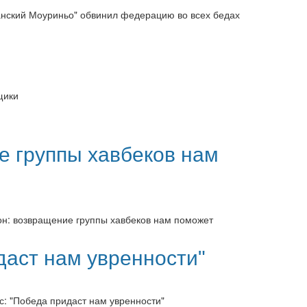
канский Моуриньо" обвинил федерацию во всех бедах
щики
е группы хавбеков нам
сон: возвращение группы хавбеков нам поможет
даст нам увренности"
сс: "Победа придаст нам увренности"