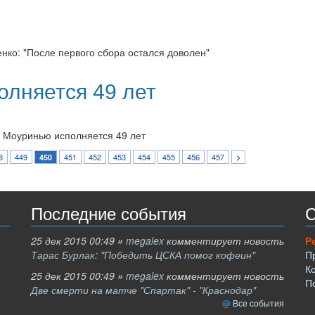
енко: "После первого сбора остался доволен"
олняется 49 лет
я Моуринью исполняется 49 лет
8
449
451
452
453
454
455
456
457
450
>
Последние события
С
25 дек 2015 00:49
»
megalex
комментирует новость
Р
Тарас Бурлак: "Победить ЦСКА помог кофеин"
П
К
25 дек 2015 00:49
»
megalex
комментирует новость
П
Две смерти на матче "Спартак" - "Краснодар"
Все события