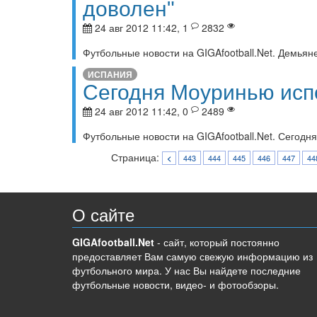
доволен"
24 авг 2012 11:42, 1
2832
Футбольные новости на GIGAfootball.Net. Демьян
ИСПАНИЯ
Сегодня Моуринью исп
24 авг 2012 11:42, 0
2489
Футбольные новости на GIGAfootball.Net. Сегодн
Страница:
443
444
445
446
447
44
<
О сайте
GIGAfootball.Net
- сайт, который постоянно
предоставляет Вам самую свежую информацию из
футбольного мира. У нас Вы найдете последние
футбольные новости, видео- и фотообзоры.