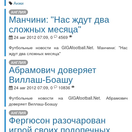
Анжи
АНГЛИЯ
Манчини: "Нас ждут два
сложных месяца"
24 авг 2012 07:09, 0
4569
Футбольные новости на GIGAfootball.Net. Манчини: "Нас
ждут два сложных месяца"
АНГЛИЯ
Абрамович доверяет
Виллаш-Боашу
24 авг 2012 07:09, 0
10836
Футбольные новости на GIGAfootball.Net. Абрамович
доверяет Виллаш-Боашу
АНГЛИЯ
Фергюсон разочарован
игрой своих подопечных