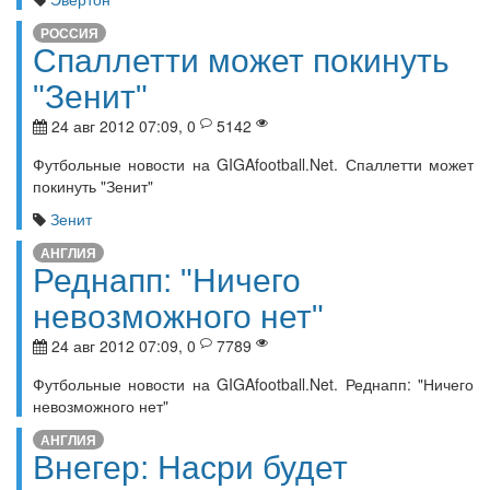
РОССИЯ
Спаллетти может покинуть
"Зенит"
24 авг 2012 07:09, 0
5142
Футбольные новости на GIGAfootball.Net. Спаллетти может
покинуть "Зенит"
Зенит
АНГЛИЯ
Реднапп: "Ничего
невозможного нет"
24 авг 2012 07:09, 0
7789
Футбольные новости на GIGAfootball.Net. Реднапп: "Ничего
невозможного нет"
АНГЛИЯ
Внегер: Насри будет