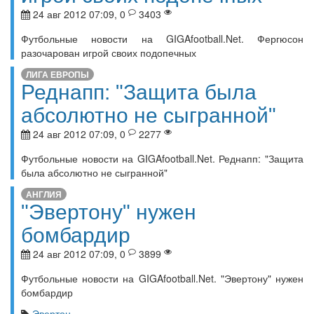
24 авг 2012 07:09, 0
3403
Футбольные новости на GIGAfootball.Net. Фергюсон
разочарован игрой своих подопечных
ЛИГА ЕВРОПЫ
Реднапп: "Защита была
абсолютно не сыгранной"
24 авг 2012 07:09, 0
2277
Футбольные новости на GIGAfootball.Net. Реднапп: "Защита
была абсолютно не сыгранной"
АНГЛИЯ
"Эвертону" нужен
бомбардир
24 авг 2012 07:09, 0
3899
Футбольные новости на GIGAfootball.Net. "Эвертону" нужен
бомбардир
Эвертон