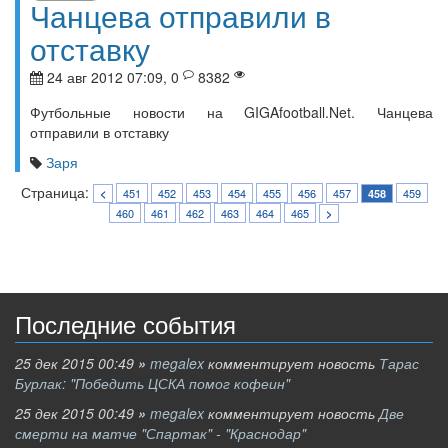
Чанцева отправили в
отставку
24 авг 2012 07:09, 0
8382
Футбольные новости на GIGAfootball.Net. Чанцева
отправили в отставку
Заря
Страница:
451
452
453
454
455
456
457
459
<
458
460
461
462
463
464
465
>
Последние события
25 дек 2015 00:49
»
megalex
комментирует новость
Тарас
Бурлак: "Победить ЦСКА помог кофеин"
25 дек 2015 00:49
»
megalex
комментирует новость
Две
смерти на матче "Спартак" - "Краснодар"