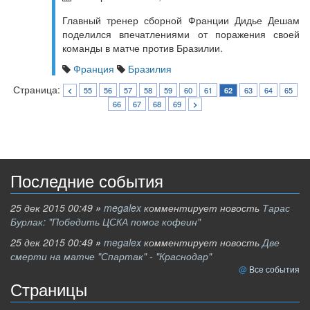
Главный тренер сборной Франции Дидье Дешам
поделился впечатлениями от поражения своей
команды в матче против Бразилии.
Франция
Бразилия
Страница:
55
56
57
58
59
60
61
63
64
65
<
62
66
67
68
69
>
Последние события
25 дек 2015 00:49
»
megalex
комментирует новость
Тарас
Бурлак: "Победить ЦСКА помог кофеин"
25 дек 2015 00:49
»
megalex
комментирует новость
Две
смерти на матче "Спартак" - "Краснодар"
Все события
Страницы