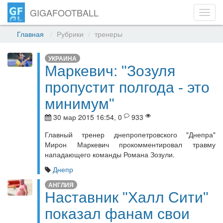
GIGAFOOTBALL
Toggl
navig
Главная
Рубрики
тренеры
УКРАИНА
Маркевич: "Зозуля
пропустит полгода - это
минимум"
30 мар 2015 16:54, 0
933
Главный тренер днепропетровского "Днепра"
Мирон Маркевич прокомментировал травму
нападающего команды Романа Зозули.
Днепр
АНГЛИЯ
Наставник "Халл Сити"
показал фанам свои