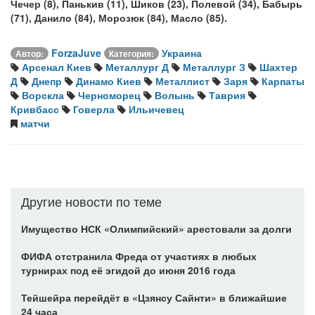
Чечер (8), Панькив (11), Шиков (23), Полевой (34), Бабырь
(71), Данило (84), Морозюк (84), Масло (85).
ForzaJuve
Украина
Автор:
Категория:
Арсенал Киев
Металлург Д
Металлург З
Шахтер
Д
Днепр
Динамо Киев
Металлист
Заря
Карпаты
Ворскла
Черноморец
Волынь
Таврия
Кривбасс
Говерла
Ильичевец
матчи
Другие новости по теме
Имущество НСК «Олимпийский» арестовали за долги
ФИФА отстранила Фреда от участиях в любых
турнирах под её эгидой до июня 2016 года
Тейшейра перейдёт в «Цзянсу Сайнти» в ближайшие
24 часа