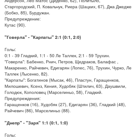
Андерсон, Лео Матос (Диденко, 62), Политыло,
Старгородский, П. Ковальчук, Риера (Шацких, 67), Джа Джедже
(Бобко, 85), Бурдужан.
Предупреждение:
Кутас (90).
"Говерла" - "Карпаты" 2:1 (0:1, 2:0)
Голы:
0:1 - 39 Гладкий, 1:1 - 50 Ле Таллек, 2:1 - 59 Трухин.
"Говерла": Бабенко, Рнич, Петров, Щедраков, Балафас ,
Макаренко, Райчевич, Едигарян (Лопес, 76), Трухин, Чурко, Ле
Таллек (Лысенко, 82).
"Карпаты": Богатинов (Мысак, 46), Пластун, Гаращенков,
Милошевич, Ксенз, Кения, Худобяк (Штилич, 63), Даушвили,
Голодюк, Кополовец (Марселиньо, 58), Гладкий.
Предупреждения:
Гаращенков (16), Худобяк (27), Едигарян (36), Гладкий (48),
Райчевич (86), Марселиньо (88).
"Днепр" - "Заря" 1:1 (0:1, 1:0)
Голы: