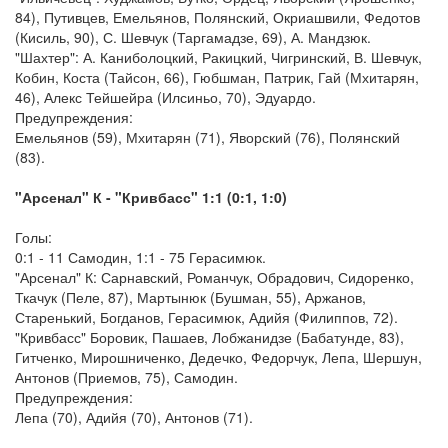
84), Путивцев, Емельянов, Полянский, Окриашвили, Федотов
(Кисиль, 90), С. Шевчук (Таргамадзе, 69), А. Мандзюк.
"Шахтер": А. Каниболоцкий, Ракицкий, Чигринский, В. Шевчук,
Кобин, Коста (Тайсон, 66), Гюбшман, Патрик, Гай (Мхитарян,
46), Алекс Тейшейра (Илсиньо, 70), Эдуардо.
Предупреждения:
Емельянов (59), Мхитарян (71), Яворский (76), Полянский
(83).
"Арсенал" К - "Кривбасс" 1:1 (0:1, 1:0)
Голы:
0:1 - 11 Самодин, 1:1 - 75 Герасимюк.
"Арсенал" К: Сарнавский, Романчук, Обрадович, Сидоренко,
Ткачук (Пеле, 87), Мартынюк (Бушман, 55), Аржанов,
Старенький, Богданов, Герасимюк, Адийя (Филиппов, 72).
"Кривбасс" Боровик, Пашаев, Лобжанидзе (Бабатунде, 83),
Гитченко, Мирошниченко, Дедечко, Федорчук, Лепа, Шершун,
Антонов (Приемов, 75), Самодин.
Предупреждения:
Лепа (70), Адийя (70), Антонов (71).