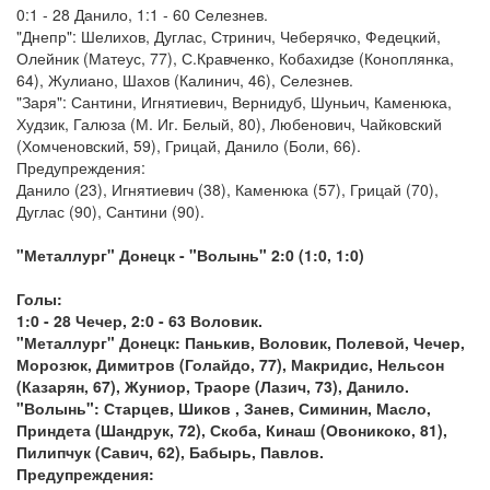
0:1 - 28 Данило, 1:1 - 60 Селезнев.
"Днепр": Шелихов, Дуглас, Стринич, Чеберячко, Федецкий,
Олейник (Матеус, 77), С.Кравченко, Кобахидзе (Коноплянка,
64), Жулиано, Шахов (Калинич, 46), Селезнев.
"Заря": Сантини, Игнятиевич, Вернидуб, Шуньич, Каменюка,
Худзик, Галюза (М. Иг. Белый, 80), Любенович, Чайковский
(Хомченовский, 59), Грицай, Данило (Боли, 66).
Предупреждения:
Данило (23), Игнятиевич (38), Каменюка (57), Грицай (70),
Дуглас (90), Сантини (90).
"Металлург" Донецк - "Волынь" 2:0 (1:0, 1:0)
Голы:
1:0 - 28 Чечер, 2:0 - 63 Воловик.
"Металлург" Донецк: Панькив, Воловик, Полевой, Чечер,
Морозюк, Димитров (Голайдо, 77), Макридис, Нельсон
(Казарян, 67), Жуниор, Траоре (Лазич, 73), Данило.
"Волынь": Старцев, Шиков , Занев, Симинин, Масло,
Приндета (Шандрук, 72), Скоба, Кинаш (Овоникоко, 81),
Пилипчук (Савич, 62), Бабырь, Павлов.
Предупреждения: