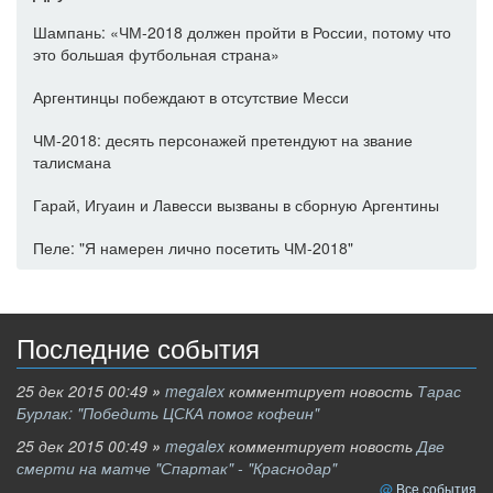
Шампань: «ЧМ-2018 должен пройти в России, потому что
это большая футбольная страна»
Аргентинцы побеждают в отсутствие Месси
ЧМ-2018: десять персонажей претендуют на звание
талисмана
Гарай, Игуаин и Лавесси вызваны в сборную Аргентины
Пеле: "Я намерен лично посетить ЧМ-2018"
Последние события
25 дек 2015 00:49
»
megalex
комментирует новость
Тарас
Бурлак: "Победить ЦСКА помог кофеин"
25 дек 2015 00:49
»
megalex
комментирует новость
Две
смерти на матче "Спартак" - "Краснодар"
Все события