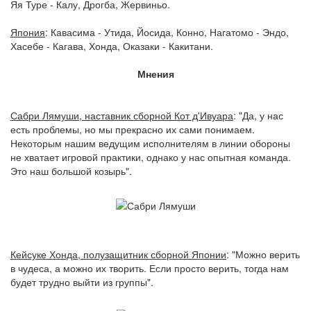
Яя Туре - Калу, Дрогба, Жервиньо.
Япония
: Кавасима - Утида, Йосида, Конно, Нагатомо - Эндо,
Хасебе - Кагава, Хонда, Оказаки - Какитани.
Мнения
Сабри Лямуши, наставник сборной Кот д'Ивуара
: "Да, у нас
есть проблемы, но мы прекрасно их сами понимаем.
Некоторым нашим ведущим исполнителям в линии обороны
не хватает игровой практики, однако у нас опытная команда.
Это наш большой козырь".
Кейсуке Хонда, полузащитник сборной Японии
: "Можно верить
в чудеса, а можно их творить. Если просто верить, тогда нам
будет трудно выйти из группы".