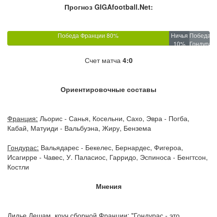
Прогноз GIGAfootball.Net:
Победа Франции 80%
Ничья
Победа
10%
Гондурас
10%
Счет матча
4:0
Ориентировочные составы
Франция:
Льорис - Санья, Косельни, Сахо, Эвра - Погба,
Кабай, Матуиди - Вальбуэна, Жиру, Бензема
Гондурас:
Вальядарес - Бекелес, Бернардес, Фигероа,
Исагирре - Чавес, У. Паласиос, Гарридо, Эспиноса - Бенгтсон,
Костли
Мнения
Дидье Дешам, коуч сборной Франции:
"Гондурас - это