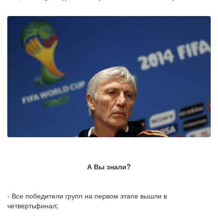
А Вы знали?
- Все победители групп на первом этапе вышли в
четвертьфинал;