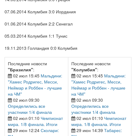
07.06.2014 Колумбия 3:0 Иордания
01.06.2014 Колумбия 2:2 Сенегал
05.03.2014 Колумбия 1:1 Тунис
19.11.2013 Голландия 0:0 Колумбия
Последние новости
Последние новости
"Бразилия"
:
"Колумбия"
:
02 июл 15:45
Мальдини:
02 июл 15:45
Мальдини:
"Хамес Родригес, Месси,
"Хамес Родригес, Месси,
Неймар и Роббен - лучшие
Неймар и Роббен - лучшие
на ЧМ"
на ЧМ"
02 июл 09:30
02 июл 09:30
Определились все
Определились все
участники 1/4 финала
участники 1/4 финала
02 июл 01:10
Чемпионат
02 июл 01:10
Чемпионат
мира. 1/8 финала. Итоги
мира. 1/8 финала. Итоги
29 июн 12:24
Сколари:
29 июн 14:39
Табарес: