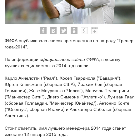
ФИФА опубликовала список претендентов на награду "Тренер
года-2014".
По информации
официального сайта ФИФА
, в десятку
лучших специалистов за 2014 год вошли:
Карло Анчелотти ("Реал"), Хосеп Гвардиола ("Бавария"),
Юрген Клинсманн (сборная США), Йоахим Лев (сборная
Германии), Жозе Моуринью ("Челси"), Мануэль Пеллегрини
("Манчестер Сити"), Диего Симеоне ("Атлетико"), Луи ван Гаал
(сборная Голландии, "Манчестер Юнайтед"), Антонио Конте
("Ювентус", сборная Италии) и Алехандро Сабелья (сборная
Аргентины).
Стоит отметить, имя лучшего менеджера 2014 года станет
известно 12 января 2015 года.