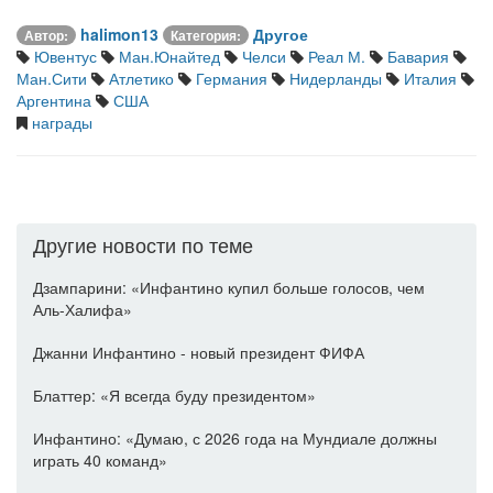
halimon13
Другое
Автор:
Категория:
Ювентус
Ман.Юнайтед
Челси
Реал М.
Бавария
Ман.Сити
Атлетико
Германия
Нидерланды
Италия
Аргентина
США
награды
Другие новости по теме
Дзампарини: «Инфантино купил больше голосов, чем
Аль-Халифа»
Джанни Инфантино - новый президент ФИФА
Блаттер: «Я всегда буду президентом»
Инфантино: «Думаю, с 2026 года на Мундиале должны
играть 40 команд»