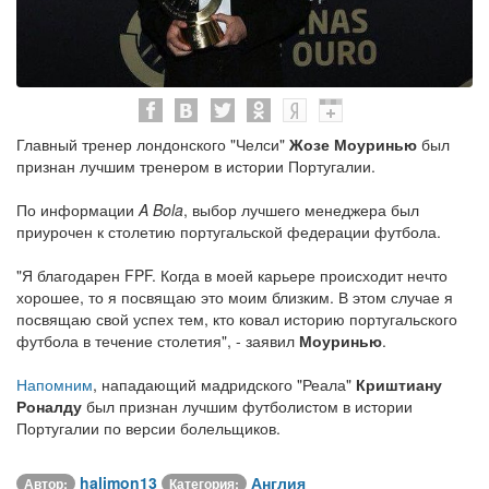
Главный тренер лондонского "Челси"
Жозе Моуринью
был
признан лучшим тренером в истории Португалии.
По информации
A Bola
, выбор лучшего менеджера был
приурочен к столетию португальской федерации футбола.
"Я благодарен FPF. Когда в моей карьере происходит нечто
хорошее, то я посвящаю это моим близким. В этом случае я
посвящаю свой успех тем, кто ковал историю португальского
футбола в течение столетия", - заявил
Моуринью
.
Напомним
, нападающий мадридского "Реала"
Криштиану
Роналду
был признан лучшим футболистом в истории
Португалии по версии болельщиков.
halimon13
Англия
Автор:
Категория: