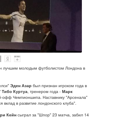
н лучшим молодым футболистом Лондона в
елси"
Эден Азар
был признан игроком года в
"
Тибо Куртуа
, тренером года -
Марк
ей-офф Чемпионшипа. Наставнику "Арсенала"
 вклад в развитие лондонского клуба".
ри Кейн
сыграл за "Шпор" 23 матча, забил 14