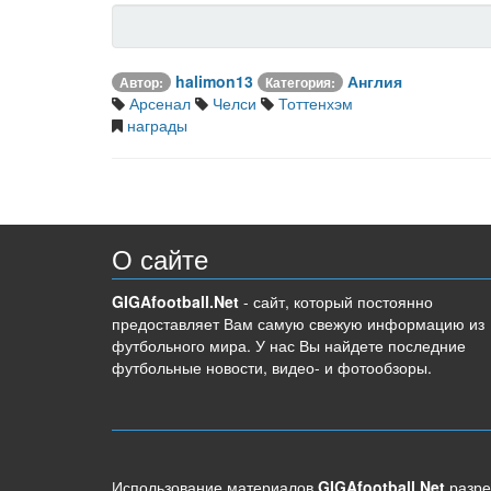
halimon13
Англия
Автор:
Категория:
Арсенал
Челси
Тоттенхэм
награды
О сайте
GIGAfootball.Net
- сайт, который постоянно
предоставляет Вам самую свежую информацию из
футбольного мира. У нас Вы найдете последние
футбольные новости, видео- и фотообзоры.
Использование материалов
GIGAfootball.Net
разре