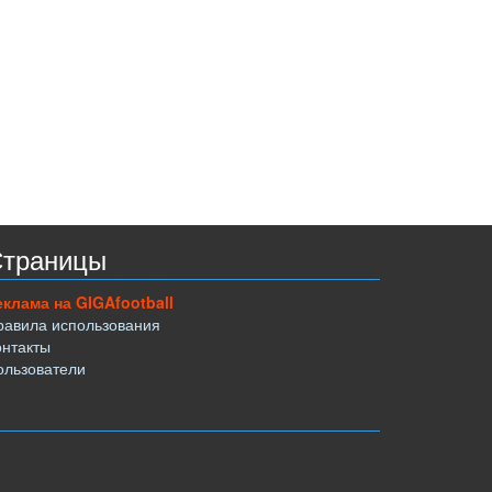
траницы
еклама на GIGAfootball
равила использования
онтакты
ользователи