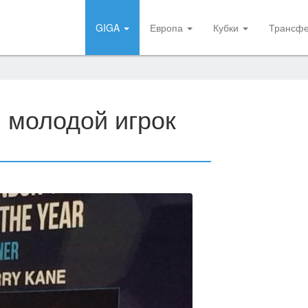
GIGA
Европа
Кубки
Трансф
й молодой игрок