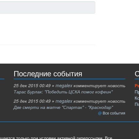
Последние события
С
25 дек 2015 00:49
»
megalex
комментирует новость
Р
Тарас Бурлак: "Победить ЦСКА помог кофеин"
П
К
25 дек 2015 00:49
»
megalex
комментирует новость
П
Две смерти на матче "Спартак" - "Краснодар"
Все события
шается только при условии активной гиперссылки. Все