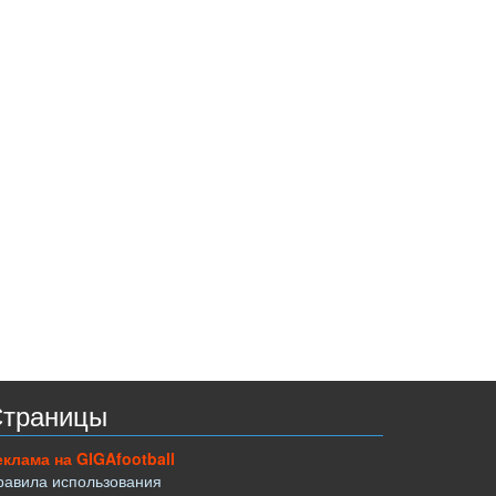
траницы
еклама на GIGAfootball
равила использования