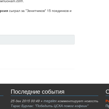
емпионат.com
.
арсия
сыграл за "Зенитчиков" 15 поединков и
Последние события
С
25 дек 2015 00:49
»
megalex
комментирует новость
Р
Тарас Бурлак: "Победить ЦСКА помог кофеин"
П