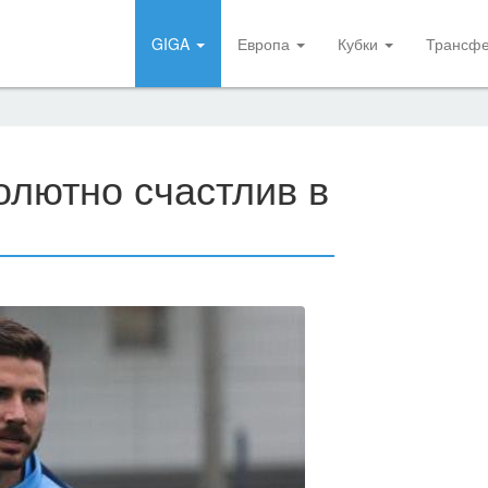
GIGA
Европа
Кубки
Трансф
олютно счастлив в