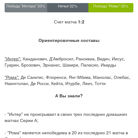
Победа "Интера" 33%
Ничья 32%
Победа "Ромы" 35%
Счет матча
1:2
Ориентировочные составы
"Интер":
Ханданович, Д'Амбросил, Раноккиа, Видич, Иисус,
Гуарин, Брозович, Эрнанес, Шакири, Паласио, Икарды
"Рома":
Де Санктис, Флоренси, Янг-Мбива, Манолас, Олебас,
Наингголан, Де Росси, Кейта, Итурбе, Ляич, Тотти
А Вы знали?
- "Интер" не проигрывает в своих трех последних домашних
матчах Серии А;
- "Рома" является непобедима в 20 из последних 21 матча в