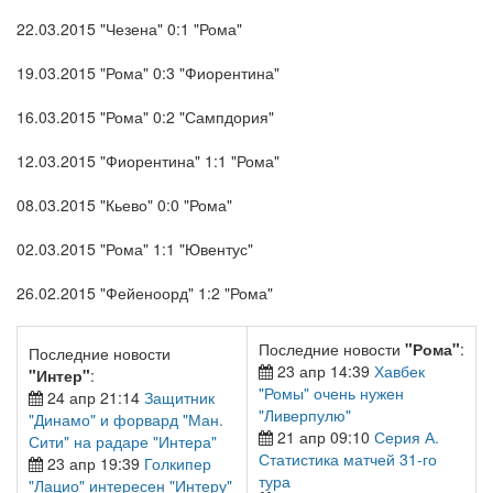
22.03.2015 "Чезена" 0:1 "Рома"
19.03.2015 "Рома" 0:3 "Фиорентина"
16.03.2015 "Рома" 0:2 "Сампдория"
12.03.2015 "Фиорентина" 1:1 "Рома"
08.03.2015 "Кьево" 0:0 "Рома"
02.03.2015 "Рома" 1:1 "Ювентус"
26.02.2015 "Фейеноорд" 1:2 "Рома"
Последние новости
"Рома"
:
Последние новости
23 апр 14:39
Хавбек
"Интер"
:
"Ромы" очень нужен
24 апр 21:14
Защитник
"Ливерпулю"
"Динамо" и форвард "Ман.
21 апр 09:10
Серия А.
Сити" на радаре "Интера"
Статистика матчей 31-го
23 апр 19:39
Голкипер
тура
"Лацио" интересен "Интеру"