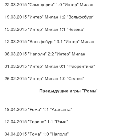
22.03.2015 "Сампдория" 1:0 "Интер" Милан
19.03.2015 "Интер" Милан 1:2 "Вольфсбург"
15.03.2015 "Интер" Милан 1:1 "Чезена"
12.03.2015 "Вольфсбург" 3:1 "Интер" Милан
08.03.2015 "Наполи" 2:2 "Интер" Милан
01.03.2015 "Интер" Милан 0:1 "Фиорентина"
26.02.2015 "Интер" Милан 1:0 "Селтик"
Предыдущие игры "Ромы"
19.04.2015 "Рома" 1:1 "Аталанта"
12.04.2015 "Торино" 1:1 "Рома"
04.04.2015 "Рома" 1:0 "Наполи"