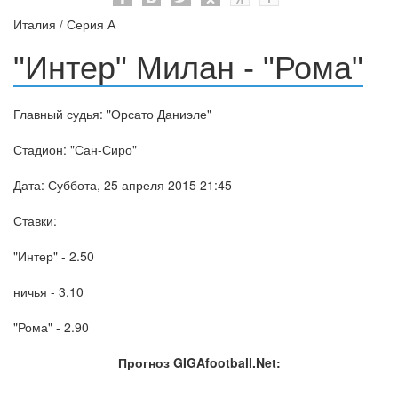
Италия / Серия А
"Интер" Милан - "Рома"
Главный судья: "Орсато Даниэле"
Стадион: "Сан-Сиро"
Дата: Суббота, 25 апреля 2015 21:45
Ставки:
"Интер" - 2.50
ничья - 3.10
"Рома" - 2.90
Прогноз GIGAfootball.Net: