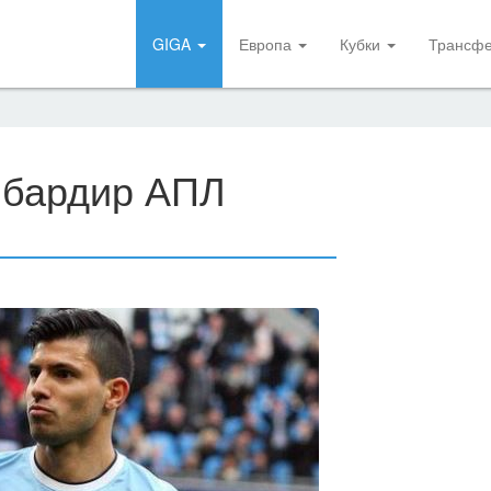
GIGA
Европа
Кубки
Трансф
мбардир АПЛ