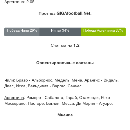
Аргентина: 2.05
Прогноз GIGAfootball.Net:
Победа Чили 29%
Ничья 34%
Победа Аргентины 37%
Счет матча
1:2
Ориентировочные составы
Чили
: Браво - Альборнос, Медель, Мена, Арангис - Видаль,
Диас, Исла, Вальдивия - Варгас, Санчес.
Аргентина
: Ромеро - Сабалета, Гарай, Отаменди, Рохо -
Маскерано, Пасторе, Биглия, Месси, Ди Мария - Агуэро.
Мнение