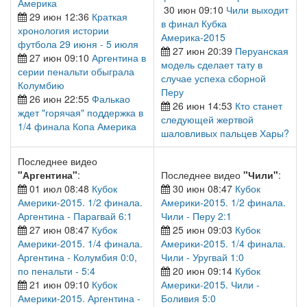
Америка
30 июн 09:10
Чили выходит
29 июн 12:36
Краткая
в финал Кубка
хронология истории
Америка-2015
футбола 29 июня - 5 июля
27 июн 20:39
Перуанская
27 июн 09:10
Аргентина в
модель сделает тату в
серии пенальти обыграла
случае успеха сборной
Колумбию
Перу
26 июн 22:55
Фалькао
26 июн 14:53
Кто станет
ждет "горячая" поддержка в
следующей жертвой
1/4 финала Копа Америка
шаловливых пальцев Хары?
Последнее видео
"Аргентина"
:
Последнее видео
"Чили"
:
01 июл 08:48
Кубок
30 июн 08:47
Кубок
Америки-2015. 1/2 финала.
Америки-2015. 1/2 финала.
Аргентина - Парагвай 6:1
Чили - Перу 2:1
27 июн 08:47
Кубок
25 июн 09:03
Кубок
Америки-2015. 1/4 финала.
Америки-2015. 1/4 финала.
Аргентина - Колумбия 0:0,
Чили - Уругвай 1:0
по пенальти - 5:4
20 июн 09:14
Кубок
21 июн 09:10
Кубок
Америки-2015. Чили -
Америки-2015. Аргентина -
Боливия 5:0