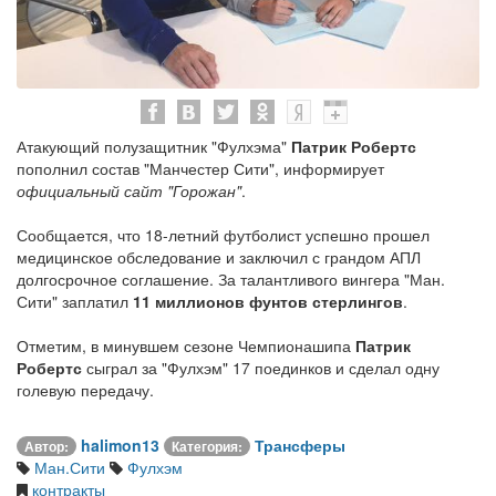
Атакующий полузащитник "Фулхэма"
Патрик Робертс
пополнил состав "Манчестер Сити", информирует
официальный сайт "Горожан"
.
Сообщается, что 18-летний футболист успешно прошел
медицинское обследование и заключил с грандом АПЛ
долгосрочное соглашение. За талантливого вингера "Ман.
Сити" заплатил
11 миллионов фунтов стерлингов
.
Отметим, в минувшем сезоне Чемпионашипа
Патрик
Робертс
сыграл за "Фулхэм" 17 поединков и сделал одну
голевую передачу.
halimon13
Трансферы
Автор:
Категория:
Ман.Сити
Фулхэм
контракты